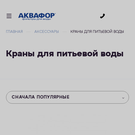
0
ГЛАВНАЯ
АКСЕССУАРЫ
КРАНЫ ДЛЯ ПИТЬЕВОЙ ВОДЫ
ДЛЯ ПИТЬЕВОЙ ВОДЫ
СМЕННЫЕ МОДУЛИ
Краны для питьевой воды
ДЛЯ ВАННОЙ
В КОТТЕДЖ
ДЛЯ БИЗНЕСА
АКСЕССУАРЫ
СНАЧАЛА ПОПУЛЯРНЫЕ
АКЦИИ
ДОСТАВКА
УСЛУГИ